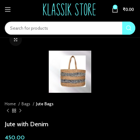
el
0
₹
0.00
el
tleri
Click to enlarge
el
Home
Bags
Jute Bags
el
el
Jute with Denim
el
450.00