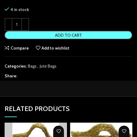
el
4 in stock
el
el
ADD TO CART
el
Compare
Add to wishlist
el
Categories:
Bags
,
Jute Bags
el
Share:
el
el
RELATED PRODUCTS
el
el
el